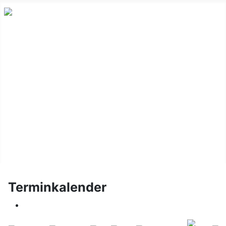
Home
1. Kompanie
2. Kompanie
Artillerie
Schießgruppe
Dorftermine Ihmert
Impressum
Terminkalender